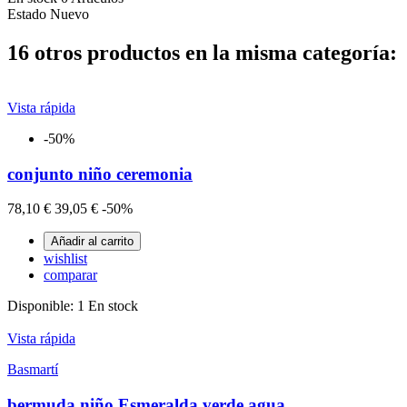
Estado
Nuevo
16 otros productos en la misma categoría:
Vista rápida
-50%
conjunto niño ceremonia
78,10 €
39,05 €
-50%
Añadir al carrito
wishlist
comparar
Disponible:
1 En stock
Vista rápida
Basmartí
bermuda niño Esmeralda verde agua