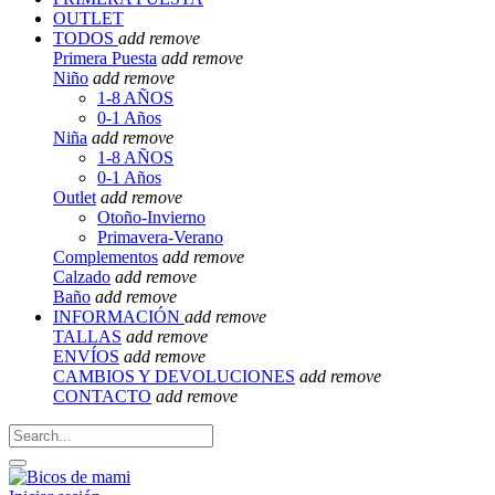
OUTLET
TODOS
add
remove
Primera Puesta
add
remove
Niño
add
remove
1-8 AÑOS
0-1 Años
Niña
add
remove
1-8 AÑOS
0-1 Años
Outlet
add
remove
Otoño-Invierno
Primavera-Verano
Complementos
add
remove
Calzado
add
remove
Baño
add
remove
INFORMACIÓN
add
remove
TALLAS
add
remove
ENVÍOS
add
remove
CAMBIOS Y DEVOLUCIONES
add
remove
CONTACTO
add
remove