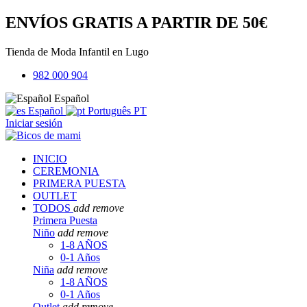
ENVÍOS GRATIS A PARTIR DE 50€
Tienda de Moda Infantil en Lugo
982 000 904
Español
Español
Português PT
Iniciar sesión
INICIO
CEREMONIA
PRIMERA PUESTA
OUTLET
TODOS
add
remove
Primera Puesta
Niño
add
remove
1-8 AÑOS
0-1 Años
Niña
add
remove
1-8 AÑOS
0-1 Años
Outlet
add
remove